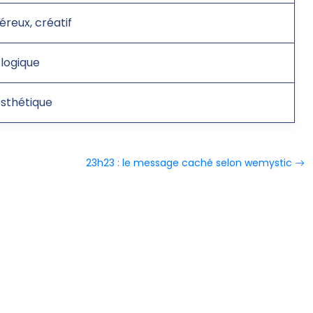
reux, créatif
 logique
 esthétique
23h23 : le message caché selon wemystic