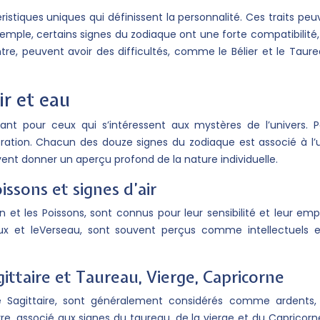
stiques uniques qui définissent la personnalité. Ces traits pe
ple, certains signes du zodiaque ont une forte compatibilité, 
e, peuvent avoir des difficultés, comme le Bélier et le Taure
ir et eau
nant pour ceux qui s’intéressent aux mystères de l’univers
oration. Chacun des douze signes du zodiaque est associé à l’
vent donner un aperçu profond de la nature individuelle.
oissons et signes d’air
n et les Poissons, sont connus pour leur sensibilité et leur em
aux et leVerseau, sont souvent perçus comme intellectuels e
agittaire et Taureau, Vierge, Capricorne
 le Sagittaire, sont généralement considérés comme ardent
, associé aux signes du taureau, de la vierge et du Capricorne, 