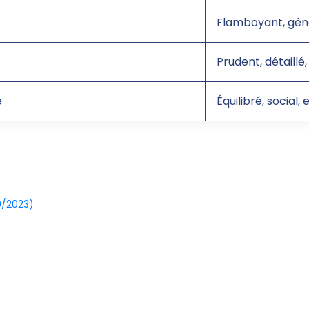
Flamboyant, géné
Prudent, détaillé,
e
Équilibré, social,
10/2023)