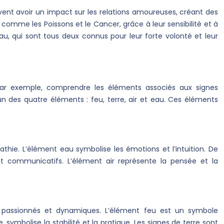
uvent avoir un impact sur les relations amoureuses, créant des
comme les Poissons et le Cancer, grâce à leur sensibilité et à
au, qui sont tous deux connus pour leur forte volonté et leur
. Par exemple, comprendre les éléments associés aux signes
un des quatre éléments : feu, terre, air et eau. Ces éléments
pathie. L’élément eau symbolise les émotions et l’intuition. De
t communicatifs. L’élément air représente la pensée et la
s, passionnés et dynamiques. L’élément feu est un symbole
symbolise la stabilité et la pratique. Les signes de terre sont