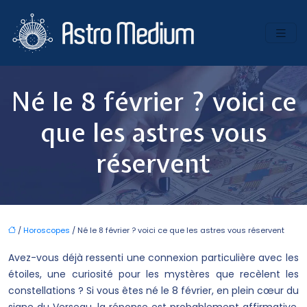
Né le 8 février ? voici ce
que les astres vous
réservent
/
Horoscopes
/ Né le 8 février ? voici ce que les astres vous réservent
Avez-vous déjà ressenti une connexion particulière avec les
étoiles, une curiosité pour les mystères que recèlent les
constellations ? Si vous êtes né le 8 février, en plein cœur du